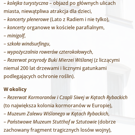
–
kolejka turystyczna
– objazd po głównych ulicach
miasta, niewątpliwa atrakcja dla dzieci,
–
koncerty plenerowe
(Lato z Radiem i nie tylko),
–
koncerty
organowe w kościele parafialnym,
–
minigolf
,
–
szkoła windsurfingu
,
–
wypożyczalnia rowerów czterokołowych
,
–
Rezerwat przyrody Buki Mierzei Wiślanej
(z liczącymi
niemal 200 lat drzewami i licznymi gatunkami
podlegających ochronie roślin).
W okolicy
–
Rezerwat Kormoranów i Czapli Siwej w Kątach Rybackich
(to największa kolonia kormoranów w Europie),
–
Muzeum Zalewu Wiślanego w Kątach Rybackich
,
–
Państwowe Muzeum Stutthof w Sztutowie
(dobrze
zachowany fragment tragicznych losów wojny),