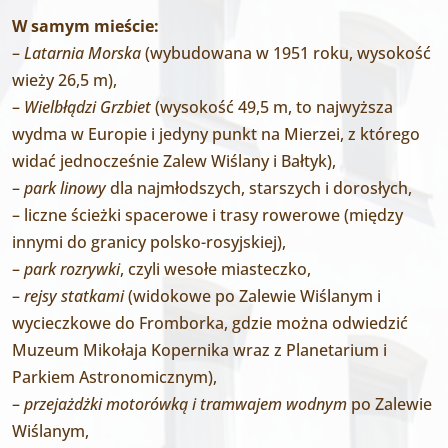
W samym mieście:
–
Latarnia Morska
(wybudowana w 1951 roku, wysokość
wieży 26,5 m),
–
Wielbłądzi Grzbiet
(wysokość 49,5 m, to najwyższa
wydma w Europie i jedyny punkt na Mierzei, z którego
widać jednocześnie Zalew Wiślany i Bałtyk),
–
park linowy
dla najmłodszych, starszych i dorosłych,
– liczne ścieżki spacerowe i trasy rowerowe (między
innymi do granicy polsko-rosyjskiej),
–
park rozrywki
, czyli wesołe miasteczko,
–
rejsy statkami
(widokowe po Zalewie Wiślanym i
wycieczkowe do Fromborka, gdzie można odwiedzić
Muzeum Mikołaja Kopernika wraz z Planetarium i
Parkiem Astronomicznym),
–
przejażdżki motorówką i tramwajem
wodnym
po Zalewie
Wiślanym,