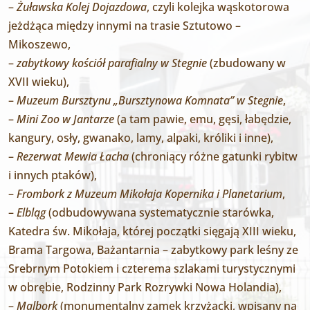
–
Żuławska Kolej Dojazdowa
, czyli kolejka wąskotorowa
jeżdżąca między innymi na trasie Sztutowo –
Mikoszewo,
–
zabytkowy kościół parafialny w Stegnie
(zbudowany w
XVII wieku),
–
Muzeum Bursztynu „Bursztynowa Komnata” w Stegnie
,
–
Mini Zoo w Jantarze
(a tam pawie, emu, gęsi, łabędzie,
kangury, osły, gwanako, lamy, alpaki, króliki i inne),
–
Rezerwat Mewia Łacha
(chroniący różne gatunki rybitw
i innych ptaków),
–
Frombork z Muzeum Mikołaja Kopernika i Planetarium
,
–
Elbląg
(odbudowywana systematycznie starówka,
Katedra św. Mikołaja, której początki sięgają XIII wieku,
Brama Targowa, Bażantarnia – zabytkowy park leśny ze
Srebrnym Potokiem i czterema szlakami turystycznymi
w obrębie, Rodzinny Park Rozrywki Nowa Holandia),
–
Malbork
(monumentalny zamek krzyżacki, wpisany na