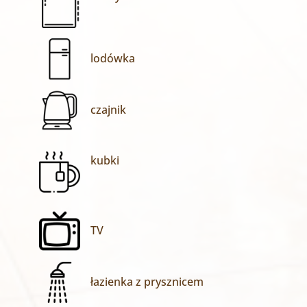
lodówka
czajnik
kubki
TV
łazienka z prysznicem