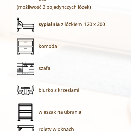
(możliwość 2 pojedynczych łóżek)
sypialnia
z łóżkiem 120 x 200
komoda
szafa
biurko z krzesłami
wieszak na ubrania
rolety w oknach