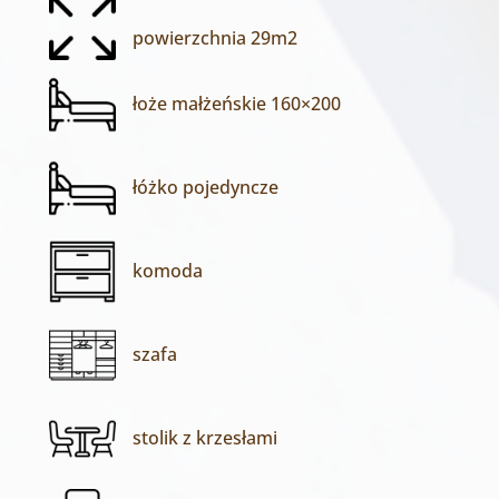
powierzchnia 29m2
łoże małżeńskie 160×200
łóżko pojedyncze
komoda
szafa
stolik z krzesłami